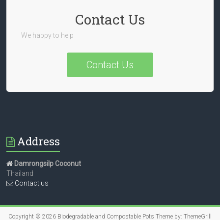
Contact Us
We happy to help
Contact Us
Address
Damrongsilp Coconut
Thailand
Contact us
Copyright © 2026
Biodegradable and Compostable Pots
Theme by:
ThemeGrill