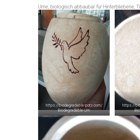
Urne, biologisch abbaubar für Hinterbliebene, T
https://biodegradable-pots.com/
https://b
Biodegradable Urn
Bi