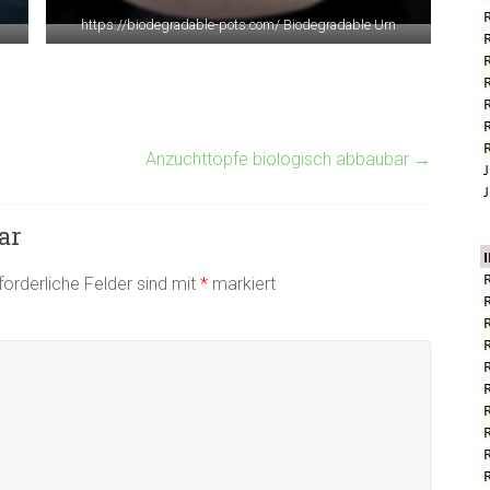
https://biodegradable-pots.com/ Biodegradable Urn
Anzuchttöpfe biologisch abbaubar
→
ar
forderliche Felder sind mit
*
markiert