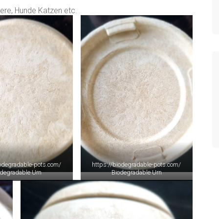
iere, Hunde Katzen etc.
iodegradable-pots.com/
https://biodegradable-pots.com/
odegradable Urn
Biodegradable Urn