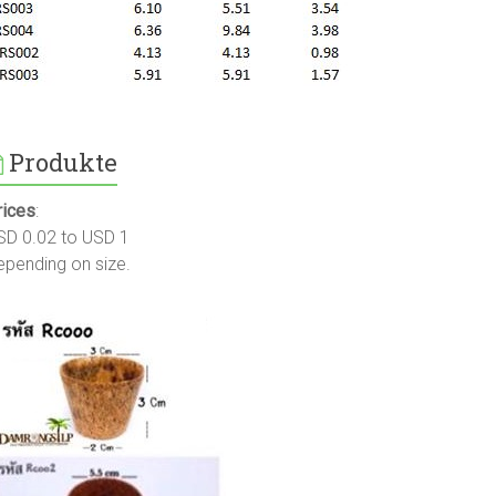
Produkte
rices
:
SD 0.02 to USD 1
epending on size.