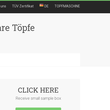
 uns
TÜV Zertifikat
DE
TOPFMASCHINE
re Töpfe
CLICK HERE
Receive small sample box