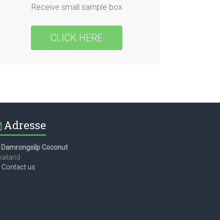
Receive small sample box
CLICK HERE
Adresse
Damrongsilp Coconut
ailand
Contact us