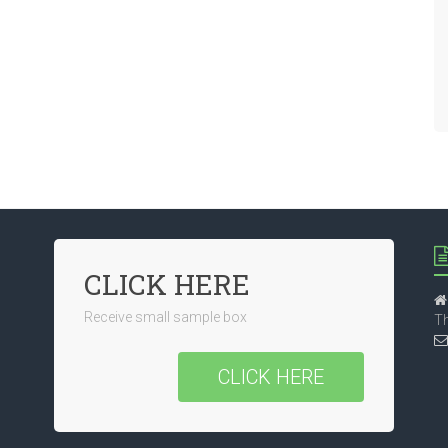
CLICK HERE
Receive small sample box
Th
CLICK HERE