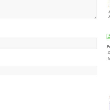
P
U
D