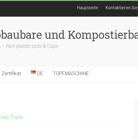
Hauptseite
Kontaktieren Sie
bbaubare und Kompostierba
 – Non plastic pots & Cups
Zertifikat
DE
TOPFMASCHINE
bare Töpfe