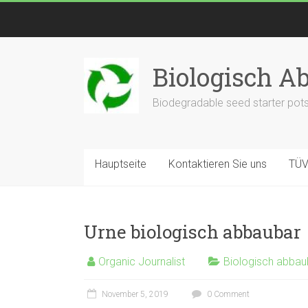
Biologisch A
Biodegradable seed starter pots
Hauptseite
Kontaktieren Sie uns
TÜV 
Urne biologisch abbaubar
Organic Journalist
Biologisch abbau
November 5, 2019
0 Comment