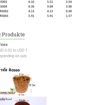
Produkte
rices
:
SD 0.02 to USD 1
epending on size.