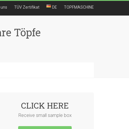
 uns
TÜV Zertifikat
DE
TOPFMASCHINE
re Töpfe
CLICK HERE
Receive small sample box