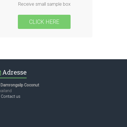
Receive small sample box
CLICK HERE
Adresse
Damrongsilp Coconut
ailand
Contact us