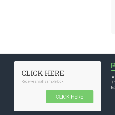
CLICK HERE
Receive small sample box
Th
CLICK HERE