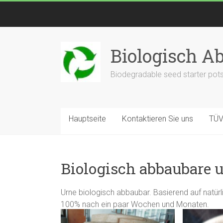
Biologisch A
Biodegradable seed starter pots
Hauptseite
Kontaktieren Sie uns
TÜV 
Biologisch abbaubare 
Urne biologisch abbaubar. Basierend auf natür
100% nach ein paar Wochen und Monaten.