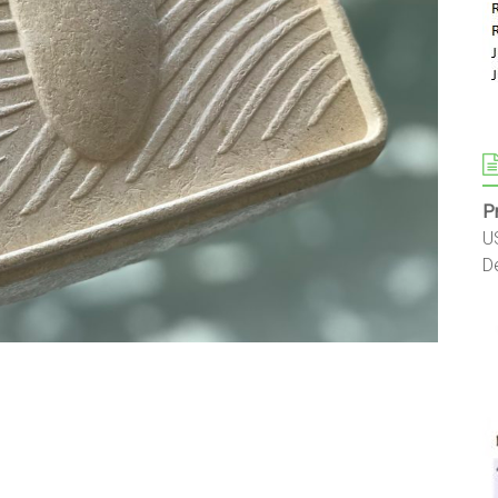
P
U
D